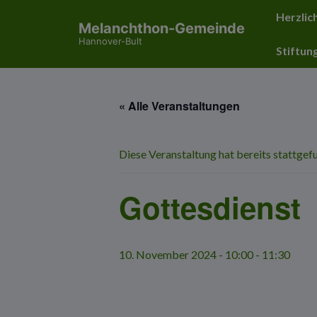
↓
Hauptnavig
Herzlic
Melanchthon-Gemeinde
Zum
Hannover-Bult
Inhalt
Stiftun
« Alle Veranstaltungen
Diese Veranstaltung hat bereits stattgef
Gottesdienst
10. November 2024 - 10:00
-
11:30