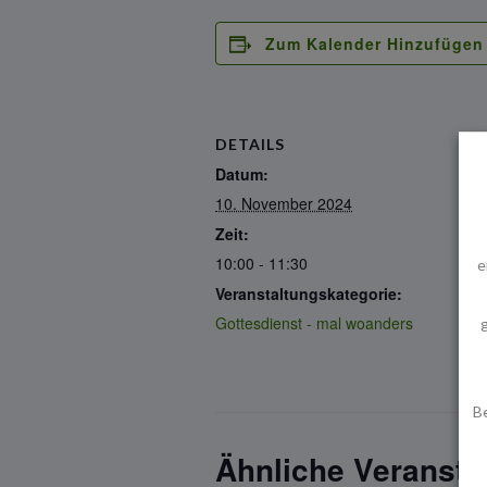
Zum Kalender Hinzufügen
DETAILS
Datum:
10. November 2024
Zeit:
10:00 - 11:30
e
Veranstaltungskategorie:
Gottesdienst - mal woanders
B
Ähnliche Veransta