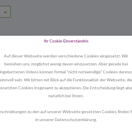
VERANSTALTUNGSORT
VERANSTALTER
Ihr Cookie-Einverständnis
Bugenhagen
Pastor Seliger
Stresemannallee 34
Auf dieser Webseite werden verschiedene Cookies eingesetzt. Wir
Hannover
,
30173
Deutschland
bemühen uns, möglichst wenig davon einzusetzen. Aber gerade bei
Telefon
ingebetteten Videos können formal "nicht notwendige" Cookies denno
0511 / 883489
sinnvoll sein. Wir bitten mit Blick auf die Funktionalität der Webseite, di
Veranstaltungsort-Website
gesetzten Cookies insgesamt zu akzeptieren. Die Entscheidung liegt abe
anzeigen
natürlich bei Ihnen.
eschreibungen zu den auf unserer Webseite gesetzten Cookies finden S
in unserer Datenschutzerklärung.
ltungen