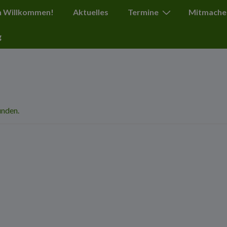
ation
h Willkommen!
Aktuelles
Termine
Mitmache
g
unden.