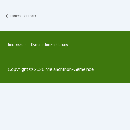
Ladies Flohmarkt
Footer-
Impressum
Datenschutzerklärung
Menü
Copyright © 2026
Melanchthon-Gemeinde