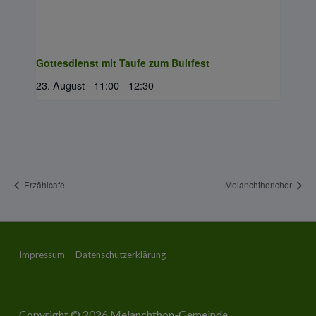
Gottesdienst mit Taufe zum Bultfest
23. August - 11:00
-
12:30
Erzählcafé
Melanchthonchor
Footer-
Impressum
Datenschutzerklärung
Menü
Copyright © 2026
Melanchthon-Gemeinde