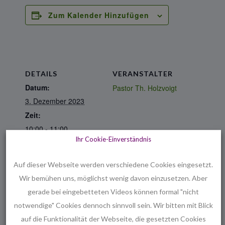
Zum Kalender Hinzufügen
DETAILS
VERANSTALTER
Datum:
Pastor Th. Holzvoigt
3. Dezember 2023
Zeit:
10:00 - 11:00
Ihr Cookie-Einverständnis
Veranstaltungskatego
rie:
Auf dieser Webseite werden verschiedene Cookies eingesetzt.
Gottesdienst
Wir bemühen uns, möglichst wenig davon einzusetzen. Aber
gerade bei eingebetteten Videos können formal "nicht
VERANSTALTUNGSORT
notwendige" Cookies dennoch sinnvoll sein. Wir bitten mit Blick
Melanchthon
auf die Funktionalität der Webseite, die gesetzten Cookies