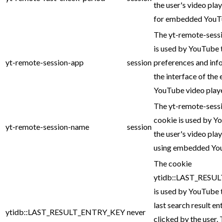
the user's video pla
for embedded YouTu
The yt-remote-sess
is used by YouTube 
yt-remote-session-app
session
preferences and inf
the interface of th
YouTube video playe
The yt-remote-sess
cookie is used by Y
yt-remote-session-name
session
the user's video pla
using embedded You
The cookie
ytidb::LAST_RESU
is used by YouTube 
last search result en
ytidb::LAST_RESULT_ENTRY_KEY
never
clicked by the user. 