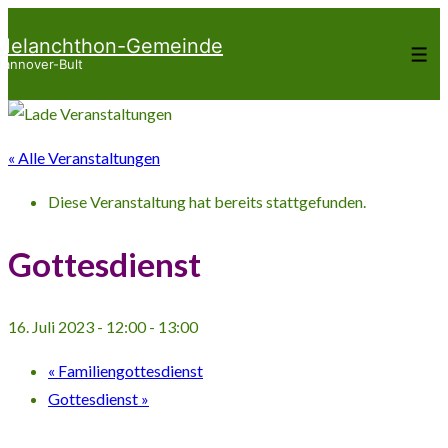
↓
Melanchthon-Gemeinde
Zum
Me
annover-Bult
Inhalt
« Alle Veranstaltungen
Diese Veranstaltung hat bereits stattgefunden.
Gottesdienst
16. Juli 2023 - 12:00
-
13:00
«
Familiengottesdienst
Gottesdienst
»