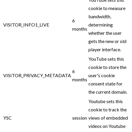
cookie to measure
bandwidth,
6
VISITOR_INFO1_LIVE
determining
months
whether the user
gets the new or old
player interface.
YouTube sets this
cookie to store the
6
VISITOR_PRIVACY_METADATA
user's cookie
months
consent state for
the current domain.
Youtube sets this
cookie to track the
YSC
session
views of embedded
videos on Youtube