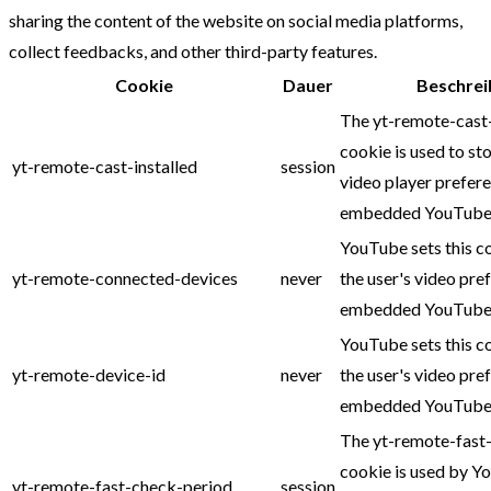
sharing the content of the website on social media platforms,
collect feedbacks, and other third-party features.
Cookie
Dauer
Beschrei
The yt-remote-cast-
cookie is used to sto
yt-remote-cast-installed
session
video player prefer
embedded YouTube 
YouTube sets this c
yt-remote-connected-devices
never
the user's video pre
embedded YouTube 
YouTube sets this c
yt-remote-device-id
never
the user's video pre
embedded YouTube 
The yt-remote-fast
cookie is used by Y
yt-remote-fast-check-period
session