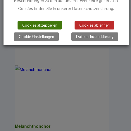
Beschreibungen zu den auf unserer Webseite gesetzten
Cookies finden Sie in unserer Datenschutzerklärung.
Meditationsgruppe
Cookies akzeptieren
Cookies ablehnen
10. August - 18:30
Cookie Einstellungen
Datenschutzerklärung
Melanchthonchor