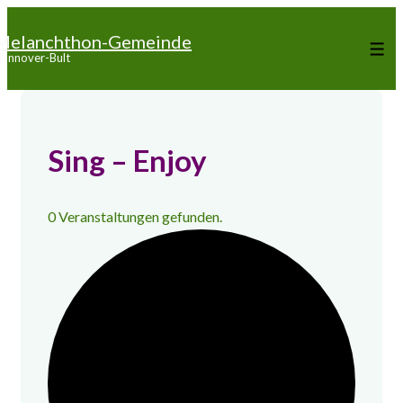
↓
Melanchthon-Gemeinde
Zum
Me
annover-Bult
Inhalt
Sing – Enjoy
0 Veranstaltungen gefunden.