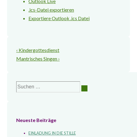
Outlook Live
.ics-Datei exportieren
Exportiere Outlook .ics Datei
Beitragsnavigation
Vorheriger
‹ Kindergottesdienst
Beitrag
Nächster
Mantrisches Singen ›
ist
Beitrag
ist
Suchen
nach:
Neueste Beiträge
EINLADUNG IN DIE STILLE