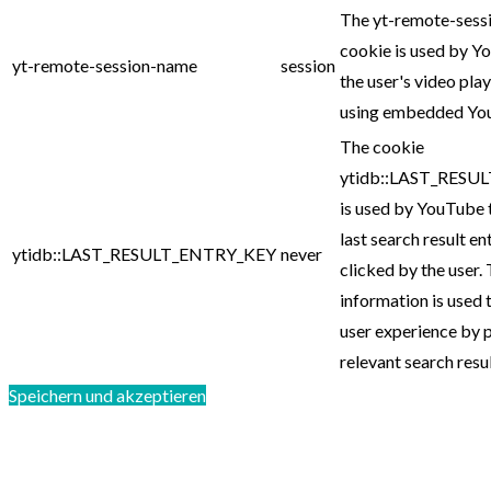
The yt-remote-sess
cookie is used by Y
yt-remote-session-name
session
the user's video pla
using embedded You
The cookie
ytidb::LAST_RESU
is used by YouTube 
last search result en
ytidb::LAST_RESULT_ENTRY_KEY
never
clicked by the user. 
information is used 
user experience by 
relevant search resul
Speichern und akzeptieren