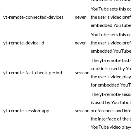
YouTube sets this c
yt-remote-connected-devices
never
the user's video pre
embedded YouTube 
YouTube sets this c
yt-remote-device-id
never
the user's video pre
embedded YouTube 
The yt-remote-fast
cookie is used by Y
yt-remote-fast-check-period
session
the user's video pla
for embedded YouTu
The yt-remote-sess
is used by YouTube 
yt-remote-session-app
session
preferences and inf
the interface of th
YouTube video playe