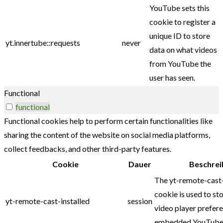
YouTube sets this
cookie to register a
unique ID to store
yt.innertube::requests
never
data on what videos
from YouTube the
user has seen.
Functional
functional
Functional cookies help to perform certain functionalities like
sharing the content of the website on social media platforms,
collect feedbacks, and other third-party features.
Cookie
Dauer
Beschrei
The yt-remote-cast-
cookie is used to sto
yt-remote-cast-installed
session
video player prefer
embedded YouTube 