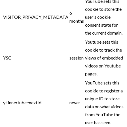
YouTube sets this
cookie to store the
6
VISITOR_PRIVACY_METADATA
user's cookie
months
consent state for
the current domain.
Youtube sets this
cookie to track the
YSC
session
views of embedded
videos on Youtube
pages.
YouTube sets this
cookie to register a
unique ID to store
yt.innertube::nextId
never
data on what videos
from YouTube the
user has seen.