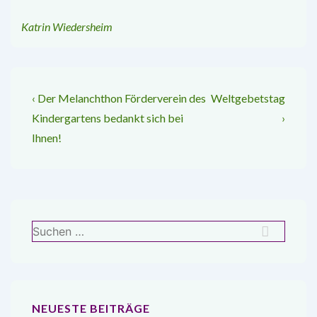
Katrin Wiedersheim
Beitragsnavigation
Vorheriger
Nächster
‹ Der Melanchthon Förderverein des
Weltgebetstag
Beitrag
Beitrag
Kindergartens bedankt sich bei
›
ist
ist
Ihnen!
Suchen
nach:
NEUESTE BEITRÄGE