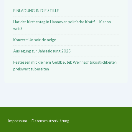
EINLADUNG IN DIE STILLE
Hat der Kirchentag in Hannover politische Kraft? – Klar so
weit?
Konzert: Un soir de neige
Auslegung zur Jahreslosung 2025
Festessen mit kleinem Geldbeutel: Weihnachtsköstlichkeiten
preiswert zubereiten
Footer-
Impressum
Datenschutzerklärung
Menü