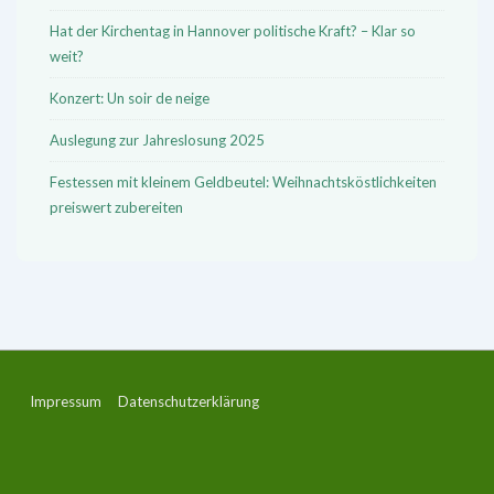
Hat der Kirchentag in Hannover politische Kraft? – Klar so
weit?
Konzert: Un soir de neige
Auslegung zur Jahreslosung 2025
Festessen mit kleinem Geldbeutel: Weihnachtsköstlichkeiten
preiswert zubereiten
Footer-
Impressum
Datenschutzerklärung
Menü