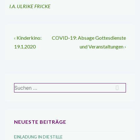
I.A. ULRIKE FRICKE
Beitragsnavigation
Vorheriger
Nächster
‹ Kinderkino:
COVID-19: Absage Gottesdienste
Beitrag
Beitrag
19.1.2020
und Veranstaltungen ›
ist
ist
Suchen
nach:
NEUESTE BEITRÄGE
EINLADUNG IN DIE STILLE