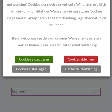
notwendige" Cookies dennoch sinnvoll sein. Wir bitten mit Blick
Katrin Wiedersheim
auf die Funktionalität der Webseite, die gesetzten Cookies
insgesamt zu akzeptieren. Die Entscheidung liegt aber natürlich
PS: es liegt dort nur der Stein, Bestattungen sind auf dem
bei Ihnen.
Kirchgrundstück nicht erlaubt.
Beschreibungen zu den auf unserer Webseite gesetzten
Cookies finden Sie in unserer Datenschutzerklärung.
Beitragsnavigation
Vorheriger
Nächster
‹ Barrierefreier Eingang
„Die Würde des Menschen
Beitrag
Beitrag
für Melanchthon
ist unantastbar“ ›
Cookies akzeptieren
Cookies ablehnen
ist
ist
Cookie Einstellungen
Datenschutzerklärung
Suchen
nach: