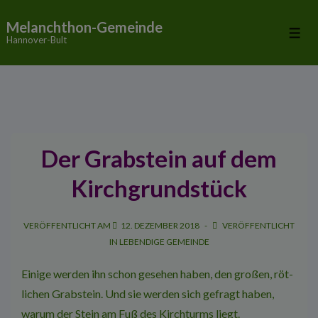
↓
Melanchthon-Gemeinde
Zum
Me
Hannover-Bult
Inhalt
Der Grabstein auf dem
Kirchgrundstück
VERÖFFENTLICHT AM
12. DEZEMBER 2018
VERÖFFENTLICHT
IN
LEBENDIGE GEMEINDE
Einige werden ihn schon gesehen ha­ben, den großen, röt­
lichen Grabstein. Und sie werden sich ge­fragt haben,
warum der Stein am Fuß des Kirchturms liegt.