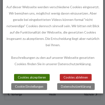
u
a
t
s
Auf dieser Webseite werden verschiedene Cookies eingesetzt.
l
Wir bemühen uns, möglichst wenig davon einzusetzen. Aber
w
a
t
Akzeptieren Sie
Non Necessary
Cookies, um den Inhalt
gerade bei eingebetteten Videos können formal "nicht
ä
l
u
anzuzeigen.
notwendige" Cookies dennoch sinnvoll sein. Wir bitten mit Blick
h
n
t
auf die Funktionalität der Webseite, die gesetzten Cookies
l
g
9:30
-
10:30
APR.
insgesamt zu akzeptieren. Die Entscheidung liegt aber natürlich
u
e
23
Französisch mit Vorkenntnissen
A
bei Ihnen.
n
Freundallee 16 (2. Stock),
n
Diakonie-Seniorenbüro Bult
n
Hannover
.
g
Beschreibungen zu den auf unserer Webseite gesetzten
s
Veranstaltungsdetails
Wegbeschreibung
Cookies finden Sie in unserer Datenschutzerklärung.
i
e
10:45
-
11:45
APR.
c
23
n
Französisch mit Vorkenntnissen
Cookies akzeptieren
Cookies ablehnen
h
Freundallee 16 (2. Stock),
Diakonie-Seniorenbüro Bult
S
Hannover
t
Cookie Einstellungen
Datenschutzerklärung
u
e
Veranstaltungen
Veranstal
Vorherige
Heute
Nächste
16:00
-
17:15
APR.
23
c
n
Englisch, leichte Konversation