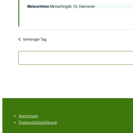
Melanchthon
Menschingstr. 12, Hannover
Vorheriger Tag
Footer-
Impressum
Menü
Datenschutzerklärung