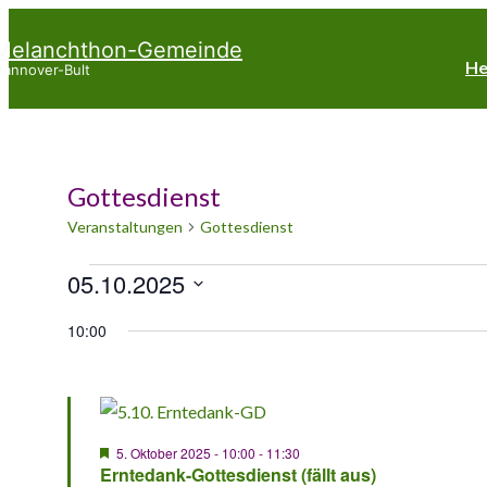
↓
Melanchthon-Gemeinde
Hauptnav
Zum
He
annover-Bult
Inhalt
Gottesdienst
Veranstaltungen
Gottesdienst
Veranstaltungen
05.10.2025
Datum
für
10:00
wählen.
5.
Oktober
2025
Hervorgehoben
5. Oktober 2025 - 10:00
-
11:30
Erntedank-Gottesdienst (fällt aus)